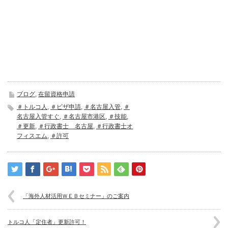
ブログ
,
在留資格申請
＃トルコ人
,
＃ビザ申請
,
＃名古屋入管
,
＃
名古屋入管すぐ
,
＃名古屋市港区
,
＃技能
,
＃更新
,
＃行政書士 名古屋
,
＃行政書士オ
フィスエム
,
＃許可
「海外人材活用ＷＥＢセミナー」のご案内
トルコ人「定住者」更新許可！