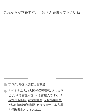
これからが本番ですが、皆さん頑張って下さいね！
ブログ
,
外国人技能実習制度
＃ベトナム人
,
#入国後保護講習
,
＃名古屋
ビザ
,
＃名古屋入管
,
＃名古屋入管すぐ
,
＃
名古屋市港区
,
＃技能実習
,
＃技能実習生
,
＃法的情報保護講習
,
＃行政書士 名古屋
,
＃行政書士オフィスエム