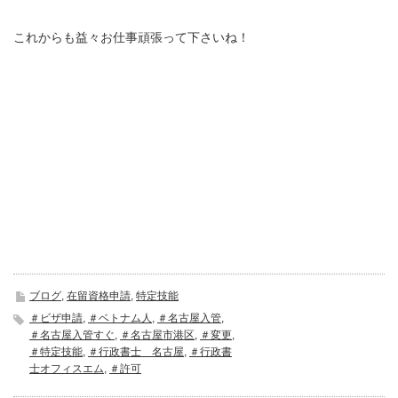
これからも益々お仕事頑張って下さいね！
ブログ
,
在留資格申請
,
特定技能
＃ビザ申請
,
＃ベトナム人
,
＃名古屋入管
,
＃名古屋入管すぐ
,
＃名古屋市港区
,
＃変更
,
＃特定技能
,
＃行政書士 名古屋
,
＃行政書
士オフィスエム
,
＃許可