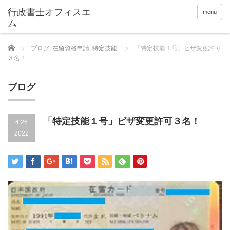
menu
Home
ブログ
,
在留資格申請
,
特定技能
「特定技能１号」ビザ変更許可
３名！
ブログ
「特定技能１号」ビザ変更許可３名！
4.26
2022