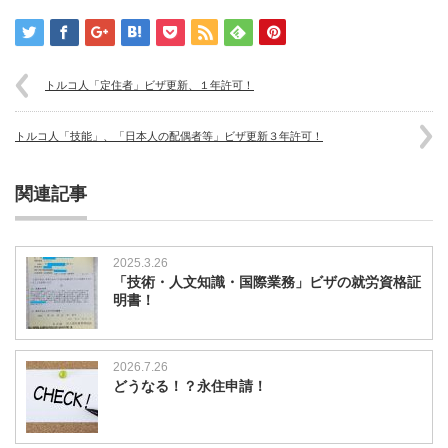
トルコ人「定住者」ビザ更新、１年許可！
トルコ人「技能」、「日本人の配偶者等」ビザ更新３年許可！
関連記事
2025.3.26
「技術・人文知識・国際業務」ビザの就労資格証
明書！
2026.7.26
どうなる！？永住申請！