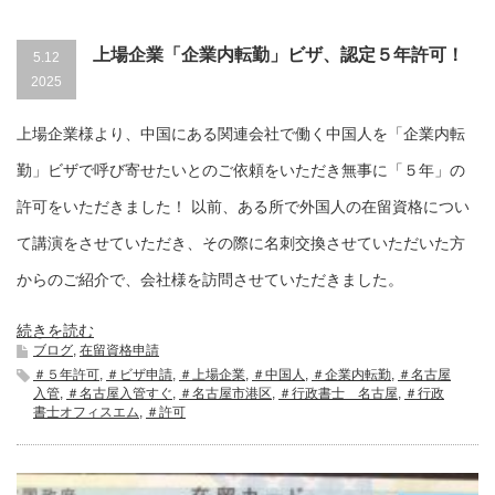
上場企業「企業内転勤」ビザ、認定５年許可！
5.12
2025
上場企業様より、中国にある関連会社で働く中国人を「企業内転
勤」ビザで呼び寄せたいとのご依頼をいただき無事に「５年」の
許可をいただきました！ 以前、ある所で外国人の在留資格につい
て講演をさせていただき、その際に名刺交換させていただいた方
からのご紹介で、会社様を訪問させていただきました。
続きを読む
ブログ
,
在留資格申請
＃５年許可
,
＃ビザ申請
,
＃上場企業
,
＃中国人
,
＃企業内転勤
,
＃名古屋
入管
,
＃名古屋入管すぐ
,
＃名古屋市港区
,
＃行政書士 名古屋
,
＃行政
書士オフィスエム
,
＃許可