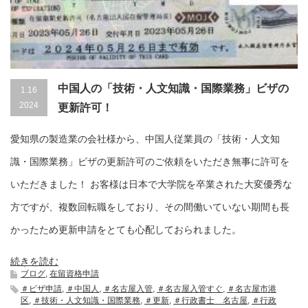
中国人の「技術・人文知識・国際業務」ビザの
1.16
2024
更新許可！
愛知県の製造業の会社様から、中国人従業員の「技術・人文知
識・国際業務」ビザの更新許可のご依頼をいただき無事に許可を
いただきました！ お客様は日本で大学院を卒業された大変優秀な
方ですが、複数回転職をしており、その間働いていない期間も長
かったため更新申請をとても心配しておられました。
続きを読む
ブログ
,
在留資格申請
＃ビザ申請
,
＃中国人
,
＃名古屋入管
,
＃名古屋入管すぐ
,
＃名古屋市港
区
,
＃技術・人文知識・国際業務
,
＃更新
,
＃行政書士 名古屋
,
＃行政