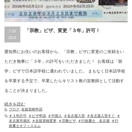
「宗教」ビザ、変更「３年」許可！
7.30
2026
愛知県にお住いのお客様から、「宗教」ビザに変更のご依頼をい
ただき無事に「３年」の許可をいただきました！ お客様は「留
学」ビザで日本語学校に通われていました。 まもなく日本語学校
を卒業する予定で、卒業したらキリスト教の宣教師として活動す
ることが決まりました。
続きを読む
ブログ
,
在留資格申請
＃３年許可
,
＃ビザ申請
,
＃中国人
,
＃名古屋入管
,
＃名古屋入管すぐ
,
＃
名古屋市港区
,
＃在留資格変更
,
＃宗教ビザ
,
＃行政書士 名古屋
,
＃行
政書士オフィスエム