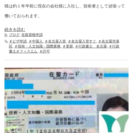
様は約１年半前に現在の会社様に入社し、技術者として頑張って
働いておられます。
続きを読む
ブログ
,
在留資格申請
＃ビザ申請
,
＃中国人
,
＃名古屋入管
,
＃名古屋入管すぐ
,
＃名古屋市港
区
,
＃技術・人文知識・国際業務
,
＃更新
,
＃行政書士 名古屋
,
＃行政
書士オフィスエム
,
＃許可