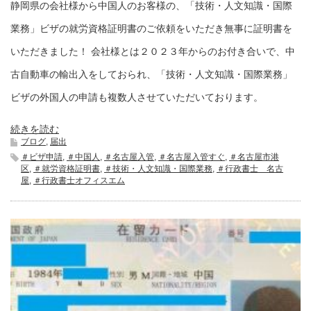
静岡県の会社様から中国人のお客様の、「技術・人文知識・国際
業務」ビザの就労資格証明書のご依頼をいただき無事に証明書を
いただきました！ 会社様とは２０２３年からのお付き合いで、中
古自動車の輸出入をしておられ、「技術・人文知識・国際業務」
ビザの外国人の申請も複数人させていただいております。
続きを読む
ブログ
,
届出
＃ビザ申請
,
＃中国人
,
＃名古屋入管
,
＃名古屋入管すぐ
,
＃名古屋市港
区
,
＃就労資格証明書
,
＃技術・人文知識・国際業務
,
＃行政書士 名古
屋
,
＃行政書士オフィスエム