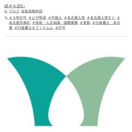
続きを読む
ブログ
,
在留資格申請
＃３年許可
,
＃ビザ申請
,
＃中国人
,
＃名古屋入管
,
＃名古屋入管すぐ
,
＃
名古屋市港区
,
＃技術・人文知識・国際業務
,
＃更新
,
＃行政書士 名古
屋
,
＃行政書士オフィスエム
,
＃許可