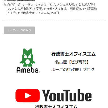
#ビザ申請
,
＃中国人
,
＃名古屋 ビザ
,
＃名古屋入管
,
＃名古屋入管す
ぐ
,
＃名古屋市港区
,
＃変更
,
＃技術・人文知識・国際業務
,
＃特定活動
４６号
,
＃行政書士オフィスエム
,
＃許可
トップページに戻る