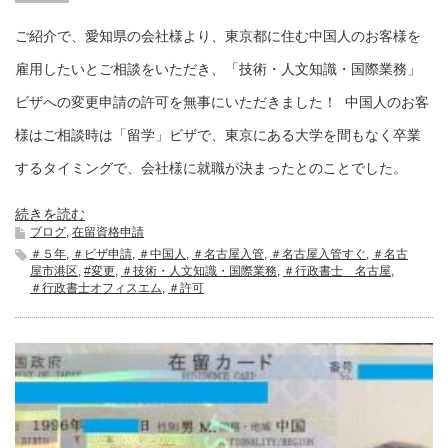
ご紹介で、愛知県の会社様より、東京都に住む中国人のお客様を
雇用したいとご相談をいただき、「技術・人文知識・国際業務」
ビザへの変更申請の許可を無事にいただきました！ 中国人のお客
様はご相談時は「留学」ビザで、東京にある大学を間もなく卒業
するタイミングで、会社様に就職が決まったとのことでした。
続きを読む
ブログ
,
在留資格申請
＃５年
,
＃ビザ申請
,
＃中国人
,
＃名古屋入管
,
＃名古屋入管すぐ
,
＃名古
屋市港区
,
#変更
,
＃技術・人文知識・国際業務
,
＃行政書士 名古屋
,
＃行政書士オフィスエム
,
＃許可