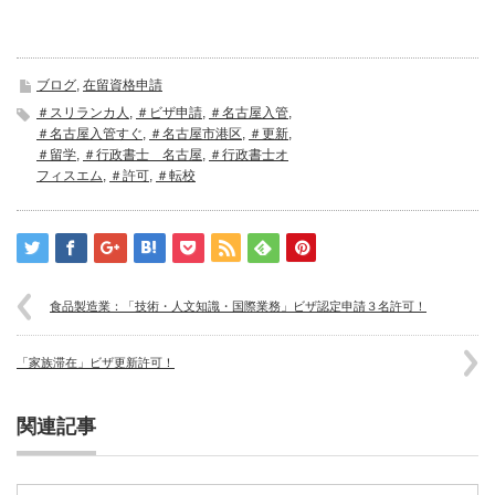
ブログ
,
在留資格申請
＃スリランカ人
,
＃ビザ申請
,
＃名古屋入管
,
＃名古屋入管すぐ
,
＃名古屋市港区
,
＃更新
,
＃留学
,
＃行政書士 名古屋
,
＃行政書士オ
フィスエム
,
＃許可
,
＃転校
食品製造業：「技術・人文知識・国際業務」ビザ認定申請３名許可！
「家族滞在」ビザ更新許可！
関連記事