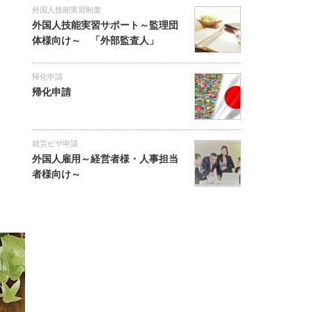
外国人技能実習制度
外国人技能実習サポート～監理団
体様向け～ 「外部監査人」
帰化申請
帰化申請
就労ビザ申請
外国人雇用～経営者様・人事担当
者様向け～