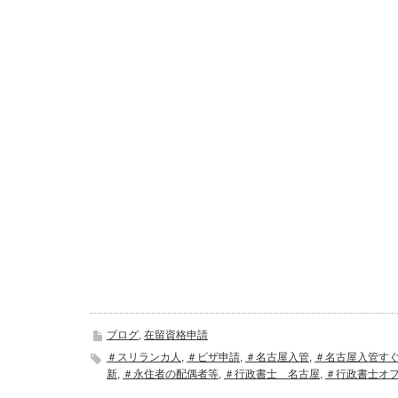
ブログ
,
在留資格申請
＃スリランカ人
,
＃ビザ申請
,
＃名古屋入管
,
＃名古屋入管す
新
,
＃永住者の配偶者等
,
＃行政書士 名古屋
,
＃行政書士オ