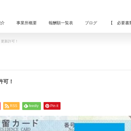
紹介
事業所概要
報酬額一覧表
ブログ
【 必要書
、更新許可！
許可！
RSS
feedly
Pin it