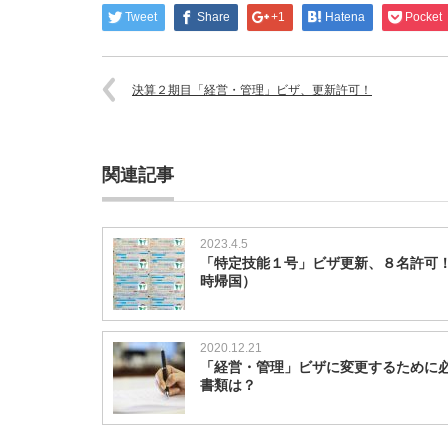
Tweet
Share
+1
Hatena
Pocket
決算２期目「経営・管理」ビザ、更新許可！
関連記事
2023.4.5
「特定技能１号」ビザ更新、８名許可
時帰国）
2020.12.21
「経営・管理」ビザに変更するために
書類は？