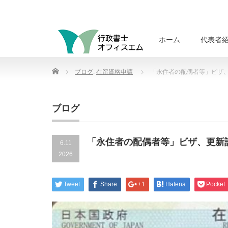
ホーム
代表者
Home
ブログ
,
在留資格申請
「永住者の配偶者等」ビザ
ブログ
「永住者の配偶者等」ビザ、更新
6.11
2026
Tweet
Share
+1
Hatena
Pocket