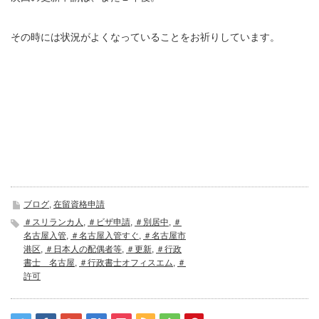
その時には状況がよくなっていることをお祈りしています。
ブログ
,
在留資格申請
＃スリランカ人
,
＃ビザ申請
,
＃別居中
,
＃
名古屋入管
,
＃名古屋入管すぐ
,
＃名古屋市
港区
,
＃日本人の配偶者等
,
＃更新
,
＃行政
書士 名古屋
,
＃行政書士オフィスエム
,
＃
許可