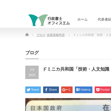
ホーム
代表者
Home
ブログ
,
在留資格申請
ドミニカ共和国「技術・人
ブログ
ドミニカ共和国「技術・人文知識
3.9
2025
Tweet
Share
+1
Hatena
Pocket