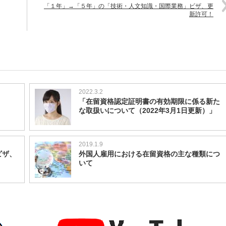
「１年」→「５年」の「技術・人文知識・国際業務」ビザ、更
新許可！
2022.3.2
！
「在留資格認定証明書の有効期限に係る新た
な取扱いについて（2022年3月1日更新）」
2019.1.9
ビザ、
外国人雇用における在留資格の主な種類につ
いて