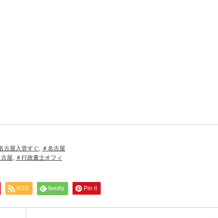
名古屋入管すぐ
,
＃名古屋
名古屋
,
＃行政書士オフィ
RSS
feedly
Pin it