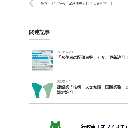
「留学」ビザから「家族滞在」ビザに変更許可！
関連記事
2026.4.23
「永住者の配偶者等」ビザ、更新許可
2025.4.2
建設業「技術・人文知識・国際業務」
認定許可！