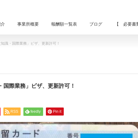
紹介
事業所概要
報酬額一覧表
ブログ
【 必要書
文知識・国際業務」ビザ、更新許可！
・国際業務」ビザ、更新許可！
RSS
feedly
Pin it