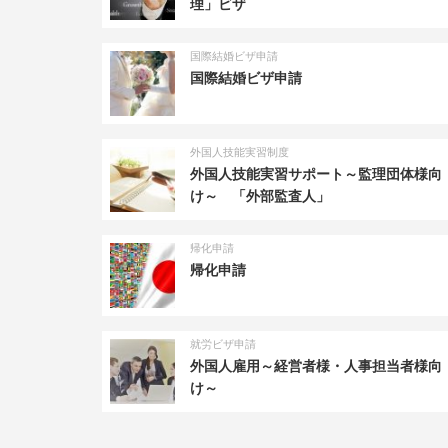
理」ビザ
国際結婚ビザ申請
国際結婚ビザ申請
外国人技能実習制度
外国人技能実習サポート～監理団体様向
け～ 「外部監査人」
帰化申請
帰化申請
就労ビザ申請
外国人雇用～経営者様・人事担当者様向
け～