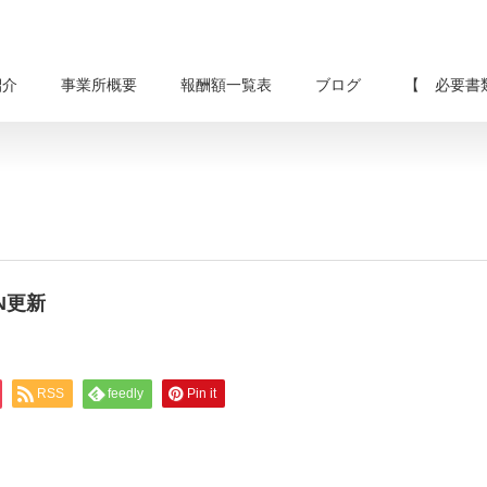
紹介
事業所概要
報酬額一覧表
ブログ
【 必要書
EN更新
RSS
feedly
Pin it