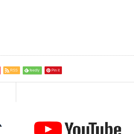
RSS
feedly
Pin it