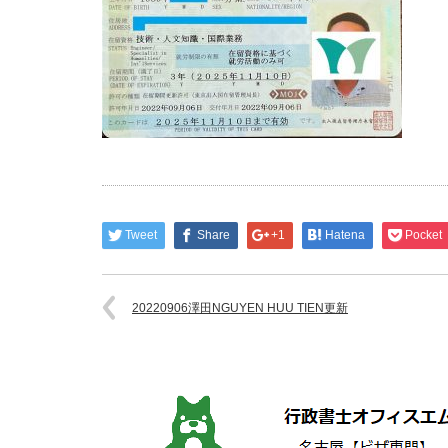
Tweet
Share
+1
Hatena
Pocket
20220906澤田NGUYEN HUU TIEN更新