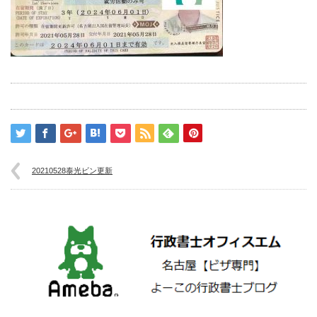
20210528泰光ビン更新