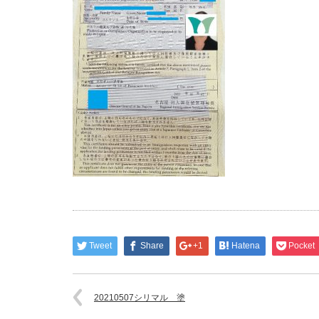
Tweet
Share
+1
Hatena
Pocket
20210507シリマル 塗