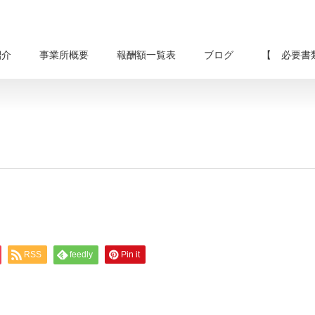
紹介
事業所概要
報酬額一覧表
ブログ
【 必要書
RSS
feedly
Pin it