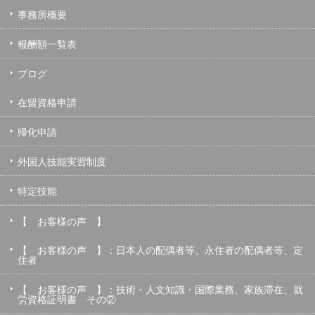
事務所概要
報酬額一覧表
ブログ
在留資格申請
帰化申請
外国人技能実習制度
特定技能
【 お客様の声 】
【 お客様の声 】：日本人の配偶者等、永住者の配偶者等、定
住者
【 お客様の声 】：技術・人文知識・国際業務、家族滞在、就
労資格証明書 その②