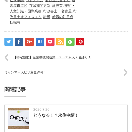
ビザ申請
,
ベトナム人
,
名古屋入管すぐ
,
名
古屋市港区
,
在留期間更新
,
建設業
,
技術・
人文知識・国際業務
,
行政書士 名古屋
,
行
政書士オフィスエム
,
許可
,
転職の注意点
,
転職有
【特定技能】産業機械製造業 ベトナム人２名許可！
ミャンマー人ビザ変更許可！
関連記事
2026.7.26
どうなる！？永住申請！