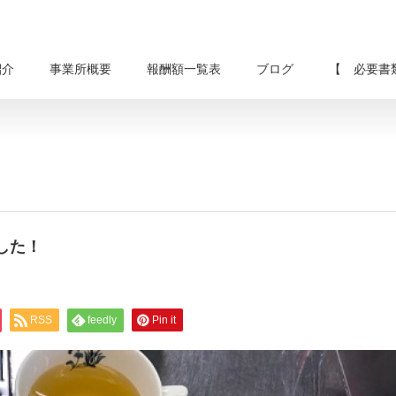
紹介
事業所概要
報酬額一覧表
ブログ
【 必要書
した！
RSS
feedly
Pin it