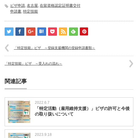
ビザ申請
,
名古屋
,
在留資格認定証明書交付
申請書
,
特定技能
「特定技能」ビザ ～登録支援機関の登録申請書類～
「特定技能」ビザ ～受入れの流れ～
関連記事
2022.6.7
「特定活動（雇用維持支援）」ビザの許可と今後
の取り扱いについて
2023.9.18