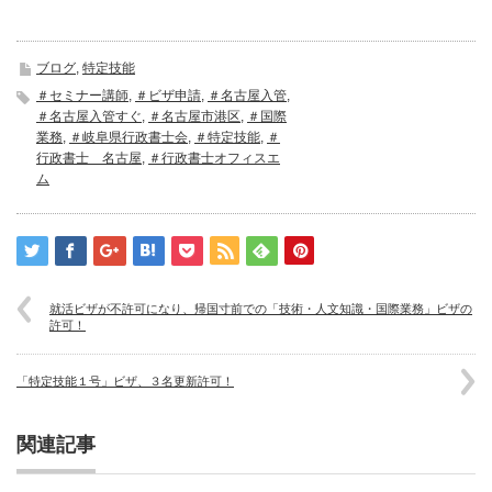
ブログ
,
特定技能
＃セミナー講師
,
＃ビザ申請
,
＃名古屋入管
,
＃名古屋入管すぐ
,
＃名古屋市港区
,
＃国際
業務
,
＃岐阜県行政書士会
,
＃特定技能
,
＃
行政書士 名古屋
,
＃行政書士オフィスエ
ム
就活ビザが不許可になり、帰国寸前での「技術・人文知識・国際業務」ビザの
許可！
「特定技能１号」ビザ、３名更新許可！
関連記事