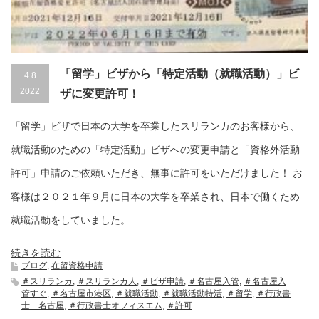
「留学」ビザから「特定活動（就職活動）」ビ
4.8
2022
ザに変更許可！
「留学」ビザで日本の大学を卒業したスリランカのお客様から、
就職活動のための「特定活動」ビザへの変更申請と「資格外活動
許可」申請のご依頼いただき、無事に許可をいただけました！ お
客様は２０２１年９月に日本の大学を卒業され、日本で働くため
就職活動をしていました。
続きを読む
ブログ
,
在留資格申請
＃スリランカ
,
＃スリランカ人
,
＃ビザ申請
,
＃名古屋入管
,
＃名古屋入
管すぐ
,
＃名古屋市港区
,
＃就職活動
,
＃就職活動特活
,
＃留学
,
＃行政書
士 名古屋
,
＃行政書士オフィスエム
,
＃許可