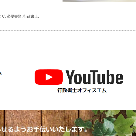
ビザ
,
必要書類
,
行政書士
,