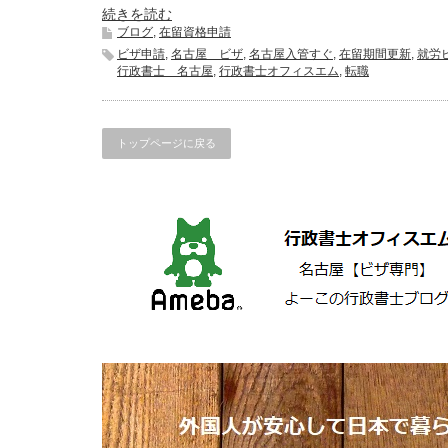
続きを読む
ブログ
,
在留資格申請
ビザ申請
,
名古屋 ビザ
,
名古屋入管すぐ
,
在留期間更新
,
就労
行政書士 名古屋
,
行政書士オフィスエム
,
転職
トップページに戻る