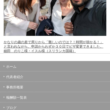
かなりの歳の差で周りから「難しいのでは？！時間が掛かる！」
と言われながら、申請からわずか３０日でビザ変更できました。
細田 のりこ様・イスル様（スリランカ国籍）
ホーム
代表者紹介
事務所概要
報酬額一覧表
ブログ