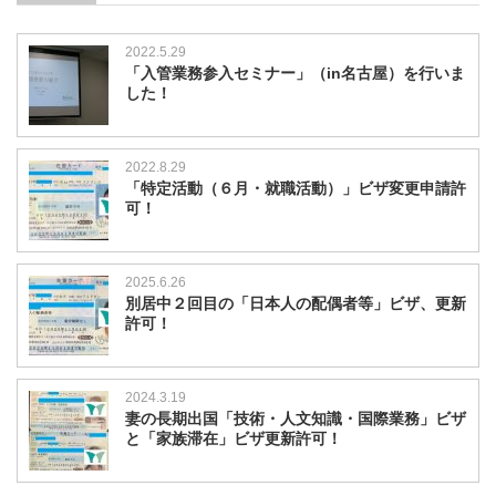
2022.5.29
「入管業務参入セミナー」（in名古屋）を行いま
した！
2022.8.29
「特定活動（６月・就職活動）」ビザ変更申請許
可！
2025.6.26
別居中２回目の「日本人の配偶者等」ビザ、更新
許可！
2024.3.19
妻の長期出国「技術・人文知識・国際業務」ビザ
と「家族滞在」ビザ更新許可！