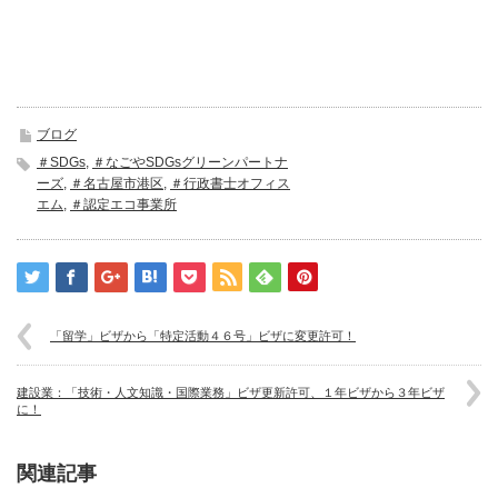
ブログ
＃SDGs
,
＃なごやSDGsグリーンパートナ
ーズ
,
＃名古屋市港区
,
＃行政書士オフィス
エム
,
＃認定エコ事業所
「留学」ビザから「特定活動４６号」ビザに変更許可！
建設業：「技術・人文知識・国際業務」ビザ更新許可、１年ビザから３年ビザ
に！
関連記事