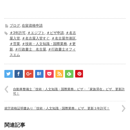
ブログ
,
在留資格申請
＃3年許可
,
＃エジプト
,
＃ビザ申請
,
＃名古
屋入管
,
＃名古屋入管すぐ
,
＃名古屋市港区
,
＃営業
,
＃技術・人文知識・国際業務
,
＃更
新
,
＃行政書士 名古屋
,
＃行政書士オフィ
スエム
自動車整備士「技術・人文知識・国際業務」ビザ・「家族滞在」ビザ、更新許
可！
就労資格証明書あり「技術・人文知識・国際業務」ビザ、更新３年許可！
関連記事