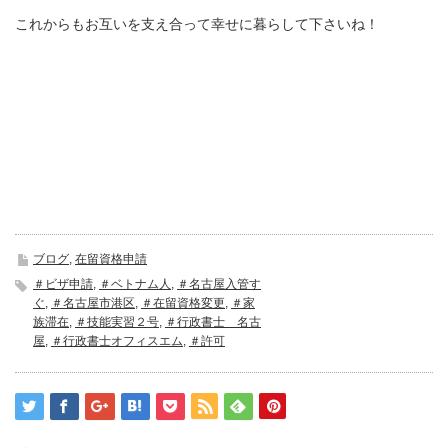
これからもお互いを支え合って幸せに暮らして下さいね！
ブログ
,
在留資格申請
＃ビザ申請
,
＃ベトナム人
,
＃名古屋入管す
ぐ
,
＃名古屋市港区
,
＃在留資格変更
,
＃家
族滞在
,
＃技能実習２号
,
＃行政書士 名古
屋
,
＃行政書士オフィスエム
,
＃許可