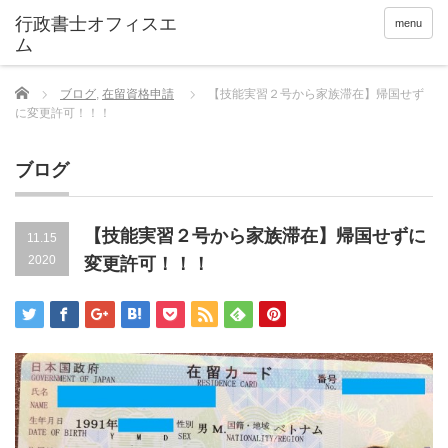
menu
Home
ブログ
,
在留資格申請
【技能実習２号から家族滞在】帰国せず
に変更許可！！！
ブログ
【技能実習２号から家族滞在】帰国せずに
11.15
2020
変更許可！！！