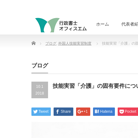
ホーム
代表者
Home
ブログ
,
外国人技能実習制度
技能実習「介護」の
ブログ
技能実習「介護」の固有要件につ
10.1
2018
Tweet
Share
+1
Hatena
Pocket