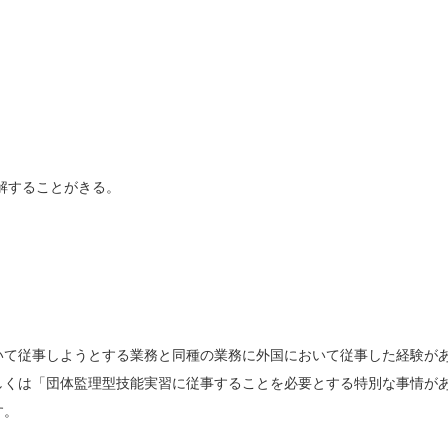
解することがきる。
いて従事しようとする業務と同種の業務に外国において従事した経験が
しくは「団体監理型技能実習に従事することを必要とする特別な事情が
す。