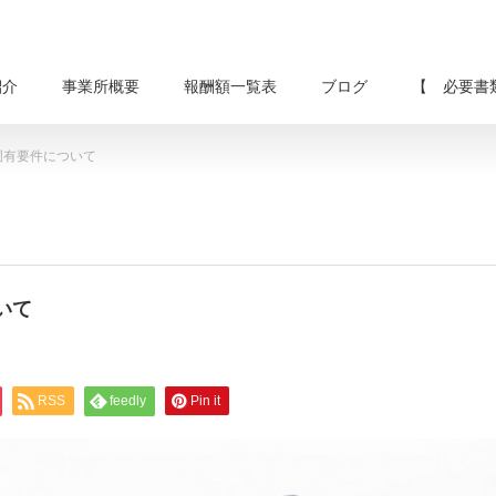
紹介
事業所概要
報酬額一覧表
ブログ
【 必要書
固有要件について
いて
RSS
feedly
Pin it