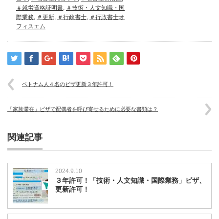
＃就労資格証明書
,
＃技術・人文知識・国
際業務
,
＃更新
,
＃行政書士
,
＃行政書士オ
フィスエム
ベトナム人４名のビザ更新３年許可！
「家族滞在」ビザで配偶者を呼び寄せるために必要な書類は？
関連記事
2024.9.10
３年許可！「技術・人文知識・国際業務」ビザ、
更新許可！