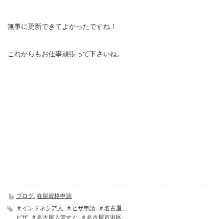
無事に更新できてよかったですね！
これからもお仕事頑張って下さいね。
ブログ
,
在留資格申請
＃インドネシア人
,
＃ビザ申請
,
＃名古屋
ビザ
,
＃名古屋入管すぐ
,
＃名古屋市港区
,