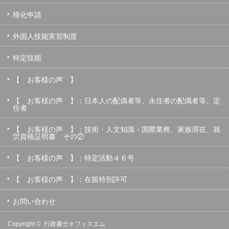
帰化申請
外国人技能実習制度
特定技能
【 お客様の声 】
【 お客様の声 】：日本人の配偶者等、永住者の配偶者等、定
住者
【 お客様の声 】：技術・人文知識・国際業務、家族滞在、就
労資格証明書 その②
【 お客様の声 】：特定活動４６号
【 お客様の声 】：在留特別許可
お問い合わせ
Copyright ©
行政書士オフィスエム