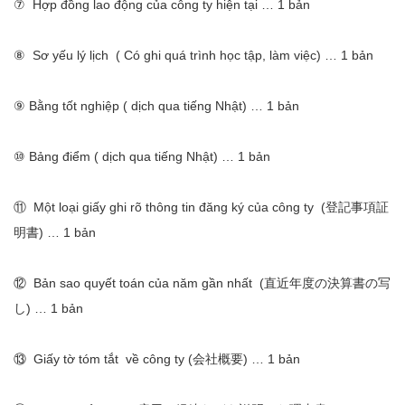
⑦ Hợp đồng lao động của công ty hiện tại … 1 bản
⑧ Sơ yếu lý lịch ( Có ghi quá trình học tập, làm việc) … 1 bản
⑨ Bằng tốt nghiệp ( dịch qua tiếng Nhật) … 1 bản
⑩ Bảng điểm ( dịch qua tiếng Nhật) … 1 bản
⑪ Một loại giấy ghi rõ thông tin đăng ký của công ty (登記事項証
明書) … 1 bản
⑫ Bản sao quyết toán của năm gần nhất (直近年度の決算書の写
し) … 1 bản
⑬ Giấy tờ tóm tắt về công ty (会社概要) … 1 bản