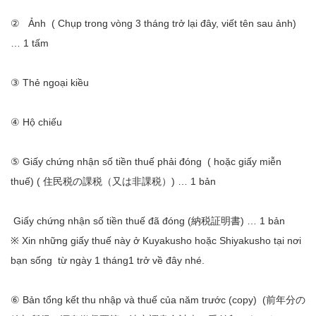
② Ảnh ( Chụp trong vòng 3 tháng trở lại đây, viết tên sau ảnh)
… 1 tấm
③ Thẻ ngoại kiều
④ Hộ chiếu
⑤ Giấy chứng nhận số tiền thuế phải đóng ( hoặc giấy miễn
thuế) ( 住民税の課税（又は非課税）) … 1 bản
Giấy chứng nhận số tiền thuế đã đóng (納税証明書) … 1 bản
※ Xin những giấy thuế này ở Kuyakusho hoặc Shiyakusho tại nơi
bạn sống từ ngày 1 tháng1 trở về đây nhé.
⑥ Bản tổng kết thu nhập và thuế của năm trước (copy) (前年分の