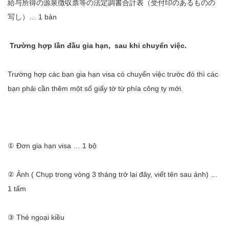
給与所得の源泉徴収票等の法定調書合計表（受付印のあるものの
写し）… 1 bản
Tr
ường hợp lần đầu gia hạn, sau khi chuyển việc.
Trường hợp các bạn gia hạn visa có chuyển việc trước đó thì các
bạn phải cần thêm một số giấy tờ từ phía công ty mới.
① Đơn gia hạn visa … 1 bộ
② Ảnh ( Chụp trong vòng 3 tháng trở lại đây, viết tên sau ảnh) …
1 tấm
③ Thẻ ngoại kiều