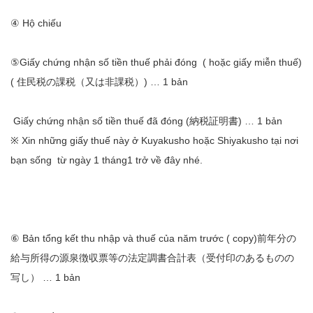
④ Hộ chiếu
⑤Giấy chứng nhận số tiền thuế phải đóng ( hoặc giấy miễn thuế)
( 住民税の課税（又は非課税）) … 1 bản
Giấy chứng nhận số tiền thuế đã đóng (納税証明書) … 1 bản
※ Xin những giấy thuế này ở Kuyakusho hoặc Shiyakusho tại nơi
bạn sống từ ngày 1 tháng1 trở về đây nhé.
⑥ Bản tổng kết thu nhập và thuế của năm trước ( copy)前年分の
給与所得の源泉徴収票等の法定調書合計表（受付印のあるものの
写し） … 1 bản