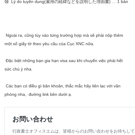
⑭ Lý do tuyển dụng(雇用の経緯などを説明した理由書) … 1 bản
Ngoài ra, cũng tùy vào từng trường hợp mà sẽ phải nộp thêm
một số giấy tờ theo yêu cầu của Cục XNC nữa.
Đặc biệt những bạn gia hạn visa sau khi chuyển việc phải hết
sức chú ý nha.
Các bạn có điều gì băn khoăn, thắc mắc hãy liên lạc với văn
phòng nha, đường link bên dưới ạ.