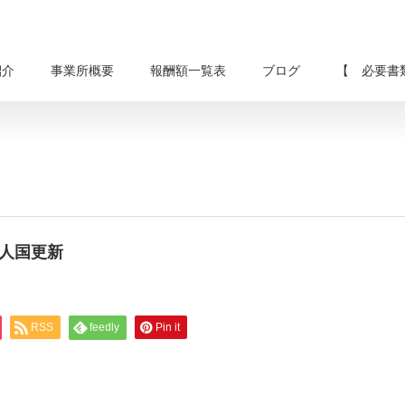
紹介
事業所概要
報酬額一覧表
ブログ
【 必要書
C技人国更新
RSS
feedly
Pin it