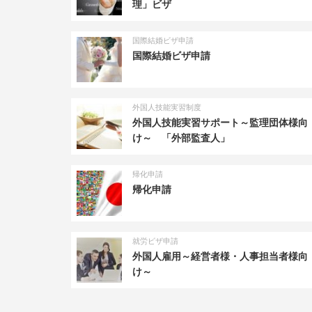
理」ビザ
国際結婚ビザ申請
国際結婚ビザ申請
外国人技能実習制度
外国人技能実習サポート～監理団体様向
け～ 「外部監査人」
帰化申請
帰化申請
就労ビザ申請
外国人雇用～経営者様・人事担当者様向
け～