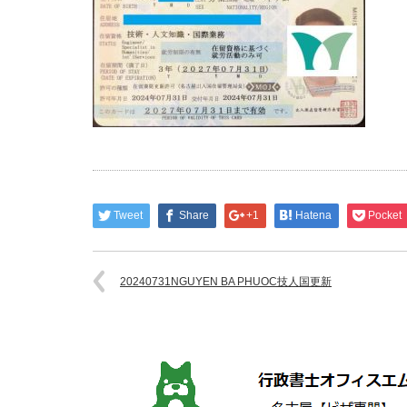
Tweet
Share
+1
Hatena
Pocket
20240731NGUYEN BA PHUOC技人国更新