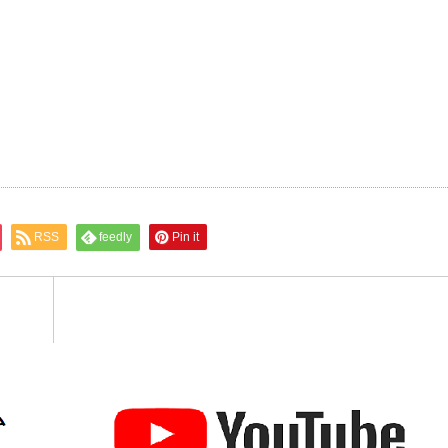
RSS
feedly
Pin it