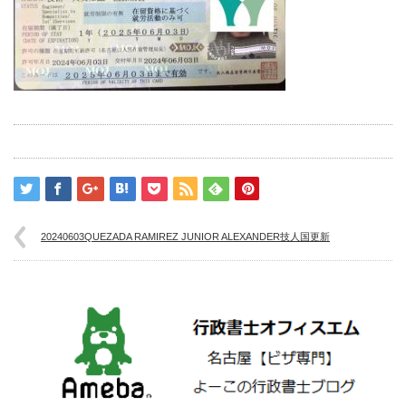
20240603QUEZADA RAMIREZ JUNIOR ALEXANDER技人国更新