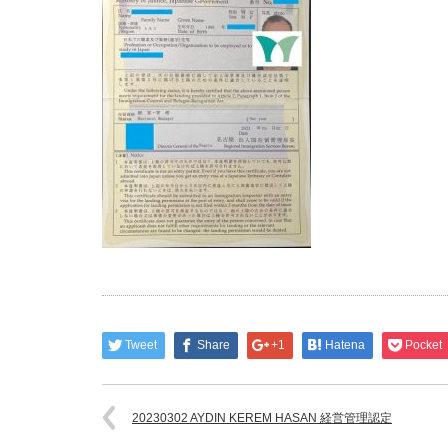
Tweet
Share
+1
Hatena
Pocket
20230302 AYDIN KEREM HASAN 経営管理認定