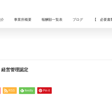
紹介
事業所概要
報酬額一覧表
ブログ
【 必要書
SAN 経営管理認定
RSS
feedly
Pin it