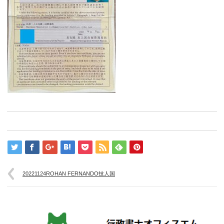
20221124ROHAN FERNANDO技人国