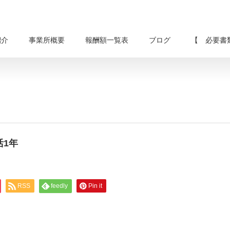
紹介
事業所概要
報酬額一覧表
ブログ
【 必要書
特活1年
RSS
feedly
Pin it