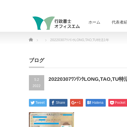
ホーム
代表者
Home
20220307ﾜﾝﾘﾝｸLONG,TAO,TU特活1年
ブログ
20220307ﾜﾝﾘﾝｸLONG,TAO,TU
5.2
2022
Tweet
Share
+1
Hatena
Pocket