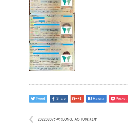
Tweet
Share
+1
Hatena
Pocket
20220307ﾜﾝﾘﾝｸLONG,TAO,TU特活1年