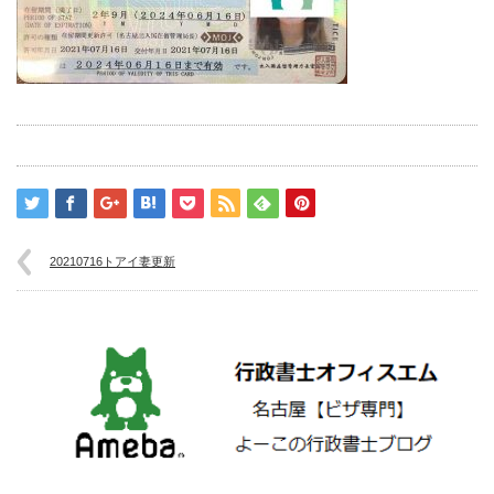
20210716トアイ妻更新