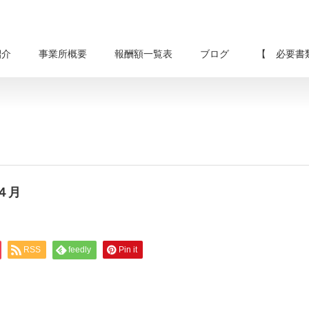
紹介
事業所概要
報酬額一覧表
ブログ
【 必要書
活４月
RSS
feedly
Pin it