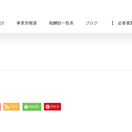
紹介
事業所概要
報酬額一覧表
ブログ
【 必要書
RSS
feedly
Pin it