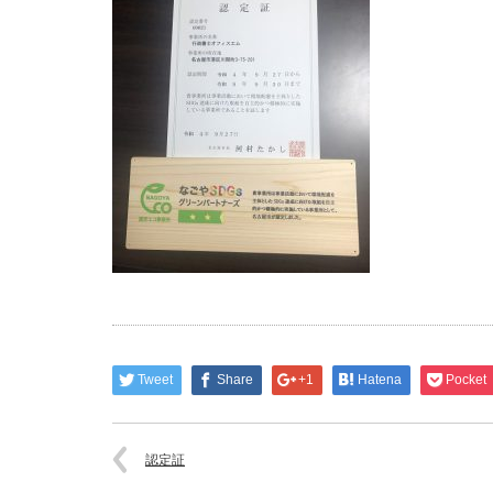
Tweet
Share
+1
Hatena
Pocket
認定証