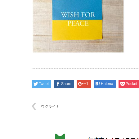
Tweet
Share
+1
Hatena
Pocket
ウクライナ