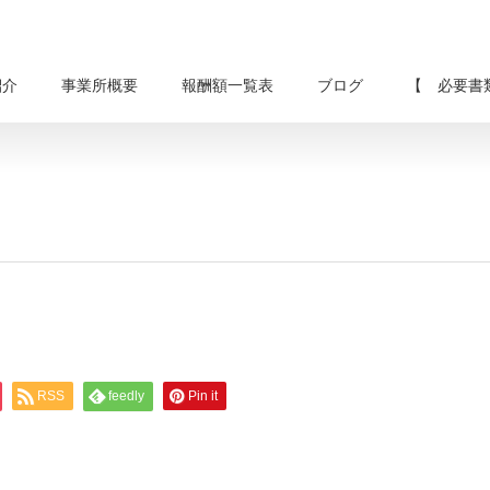
紹介
事業所概要
報酬額一覧表
ブログ
【 必要書
RSS
feedly
Pin it