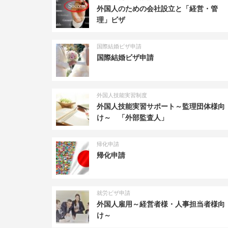
外国人のための会社設立と「経営・管
理」ビザ
国際結婚ビザ申請
国際結婚ビザ申請
外国人技能実習制度
外国人技能実習サポート～監理団体様向
け～ 「外部監査人」
帰化申請
帰化申請
就労ビザ申請
外国人雇用～経営者様・人事担当者様向
け～