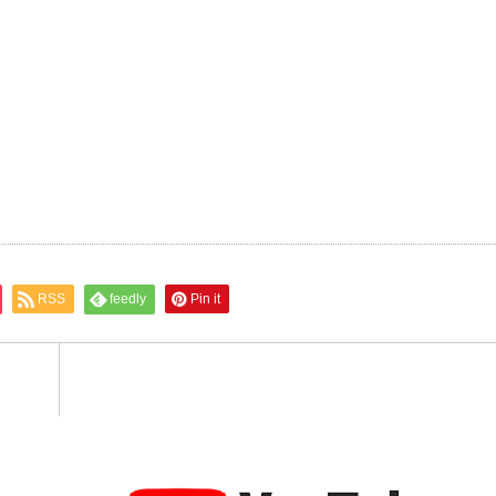
RSS
feedly
Pin it