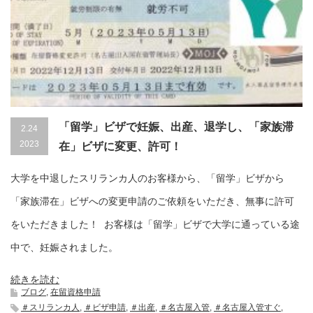
「留学」ビザで妊娠、出産、退学し、「家族滞
2.24
2023
在」ビザに変更、許可！
大学を中退したスリランカ人のお客様から、「留学」ビザから
「家族滞在」ビザへの変更申請のご依頼をいただき、無事に許可
をいただきました！ お客様は「留学」ビザで大学に通っている途
中で、妊娠されました。
続きを読む
ブログ
,
在留資格申請
＃スリランカ人
,
＃ビザ申請
,
＃出産
,
＃名古屋入管
,
＃名古屋入管すぐ
,