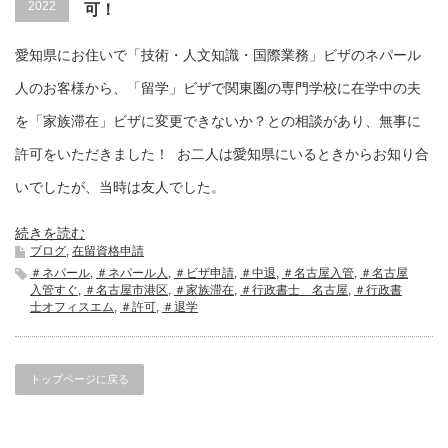
2022
可！
愛知県にお住いで「技術・人文知識・国際業務」ビザのネパール
人のお客様から、「留学」ビザで関東圏の専門学校に在学中の夫
を「家族滞在」ビザに変更できないか？との相談があり、無事に
許可をいただきました！ お二人は愛知県にいるときからお知り合
いでしたが、当時は友人でした。
続きを読む
ブログ
,
在留資格申請
＃ネパール
,
＃ネパール人
,
＃ビザ申請
,
＃中退
,
＃名古屋入管
,
＃名古屋
入管すぐ
,
＃名古屋市港区
,
＃家族滞在
,
＃行政書士 名古屋
,
＃行政書
士オフィスエム
,
＃許可
,
＃退学
トップページに戻る