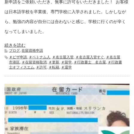
新申請をご依頼いただき、無事に許可をいただきました！ お客様
は日本語学校を卒業後、専門学校に入学されました。しかしなが
ら、勉強の内容が自分には合わないと感じ、学校に行くのが辛く
なってしまいました。
続きを読む
ブログ
,
在留資格申請
＃ビザ申請
,
＃ベトナム人
,
＃名古屋入管
,
＃名古屋入管すぐ
,
＃名古屋
市港区
,
＃在留資格取消
,
＃更新
,
＃留学
,
＃行政書士 名古屋
,
＃行政書
士オフィスエム
,
＃許可
,
＃転籍
,
＃退学