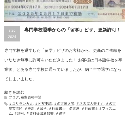
専門学校退学からの「留学」ビザ、更新許可！
8.26
2024
専門学校を退学した「留学」ビザのお客様から、更新のご依頼を
いただき無事に許可をいただきました！ お客様は日本語学校を卒
業後、とある専門学校に通っていましたが、約半年で退学になっ
てしまいました。
続きを読む
ブログ
,
在留資格申請
＃スリランカ人
,
＃ビザ申請
,
＃名古屋入管
,
＃名古屋入管すぐ
,
＃名古
屋市港区
,
＃更新
,
＃留学
,
＃行政書士 名古屋
,
＃行政書士オフィスエ
ム
,
＃許可
,
＃資料提出通知書
,
＃退学