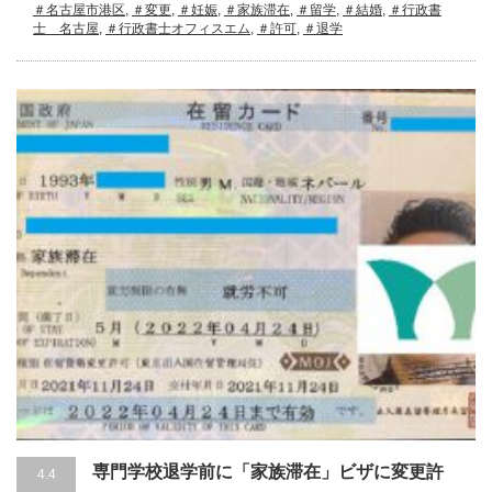
＃名古屋市港区
,
＃変更
,
＃妊娠
,
＃家族滞在
,
＃留学
,
＃結婚
,
＃行政書
士 名古屋
,
＃行政書士オフィスエム
,
＃許可
,
＃退学
専門学校退学前に「家族滞在」ビザに変更許
4.4