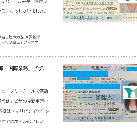
ました！ お客様ご夫婦は
いていらっしゃいました。
＃名古屋市港区
,
＃家族滞
,
＃行政書士オフィスエ
識・国際業務」ビザ、
シュ・プリスクールで英語
際業務」ビザの更新申請の
客様はフィリピンで大学を
会社ではホテルのフロント