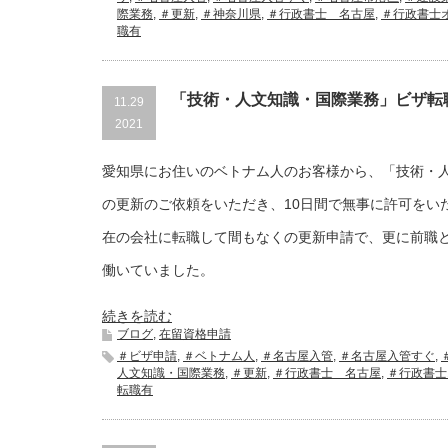
際業務
,
＃更新
,
＃神奈川県
,
＃行政書士 名古屋
,
＃行政書士
職有
「技術・人文知識・国際業務」ビザ転
11.29
2021
愛知県にお住いのベトナム人のお客様から、「技術・
の更新のご依頼をいただき、10日間で無事に許可をい
在の会社に転職して間もなくの更新申請で、更に前職
働いていました。
続きを読む
ブログ
,
在留資格申請
＃ビザ申請
,
＃ベトナム人
,
＃名古屋入管
,
＃名古屋入管すぐ
,
人文知識・国際業務
,
＃更新
,
＃行政書士 名古屋
,
＃行政書士
転職有