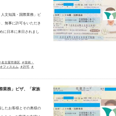
・人文知識・国際業務」ビ
き、無事に許可をいただき
めに日本に来日されまし
＃名古屋市港区
,
＃技術・
オフィスエム
,
＃許可
,
＃
際業務」ビザ、「家族
職したお客様とその奥様の