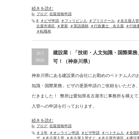
続きを読む
ブログ
,
在留資格申請
#
,
＃ビザ申請
,
＃フィリピン人
,
＃プリスクール
,
＃名古屋入管
古屋市港区
,
＃更新
,
＃英語講師
,
＃行政書士 名古屋
,
＃行政
＃転職有
建設業：「技術・人文知識・国際業務
10.7
2022
可！（神奈川県）
神奈川県にある建設業の会社にお勤めのベトナム人の
知識・国際業務」ビザの更新申請のご依頼をいただき
だきました！ 弊所は愛知県名古屋市に事務所を構えて
入管への申請を行っております。
続きを読む
ブログ
,
在留資格申請
＃３年
,
＃オンライン申請
,
＃ビザ申請
,
＃ベトナム人
,
＃全国
ザ
,
＃名古屋入管
,
＃名古屋入管すぐ
,
＃名古屋市港区
,
＃建設