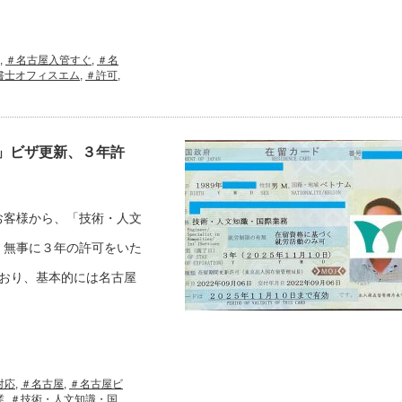
,
＃名古屋入管すぐ
,
＃名
書士オフィスエム
,
＃許可
,
」ビザ更新、３年許
お客様から、「技術・人文
、無事に３年の許可をいた
おり、基本的には名古屋
対応
,
＃名古屋
,
＃名古屋ビ
業
,
＃技術・人文知識・国