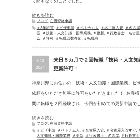
て間もなくのことでした。
続きを読む
ブログ
,
在留資格申請
＃3年許可
,
＃ビザ申請
,
＃ベトナム人
,
＃名古屋入管
,
＃名古屋
区
,
＃技術・人文知識・国際業務
,
＃更新
,
＃行政書士 名古屋
ム
,
＃許可
,
＃転職回数多め
,
＃転職有
来日６カ月で２回転職「技術・人文知
8.13
2024
更新許可！
神奈川県にお住いの「技術・人文知識・国際業務」ビ
依頼をいただき無事に許可をいただきました！ お客様
間に転職を２回経験され、今回が初めての更新申請で
続きを読む
ブログ
,
在留資格申請
＃ビザ申請
,
＃ベトナム人
,
＃名古屋入管
,
＃名古屋入管すぐ
,
人文知識・国際業務
,
＃更新
,
＃行政書士 名古屋
,
＃行政書士