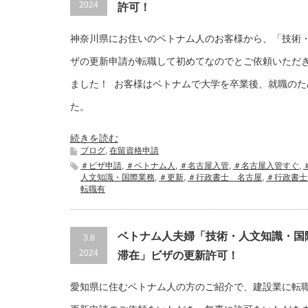
2024
許可！
神奈川県にお住いのベトナム人のお客様から、「技術
ザの更新申請が転職して初めてなのでとご依頼いただ
ました！ お客様はベトナムで大学を卒業後、就職のた
た。
続きを読む
ブログ
,
在留資格申請
＃ビザ申請
,
＃ベトナム人
,
＃名古屋入管
,
＃名古屋入管すぐ
,
人文知識・国際業務
,
＃更新
,
＃行政書士 名古屋
,
＃行政書士
転職有
ベトナム人夫婦「技術・人文知識・国
3.8
2024
滞在」ビザの更新許可！
愛知県に住むベトナム人の方のご紹介で、建設業に転