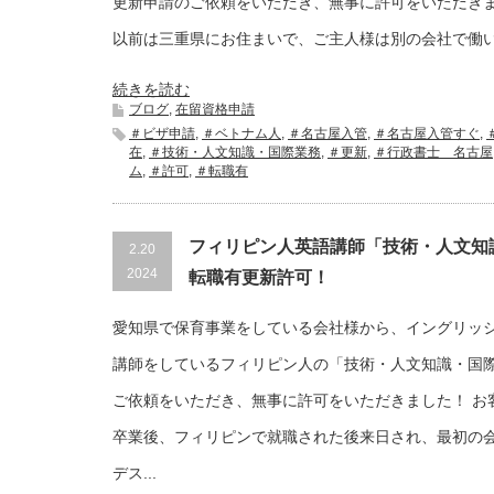
更新申請のご依頼をいただき、無事に許可をいただき
以前は三重県にお住まいで、ご主人様は別の会社で働
続きを読む
ブログ
,
在留資格申請
＃ビザ申請
,
＃ベトナム人
,
＃名古屋入管
,
＃名古屋入管すぐ
,
在
,
＃技術・人文知識・国際業務
,
＃更新
,
＃行政書士 名古屋
ム
,
＃許可
,
＃転職有
フィリピン人英語講師「技術・人文知
2.20
2024
転職有更新許可！
愛知県で保育事業をしている会社様から、イングリッ
講師をしているフィリピン人の「技術・人文知識・国
ご依頼をいただき、無事に許可をいただきました！ お
卒業後、フィリピンで就職された後来日され、最初の
デス...