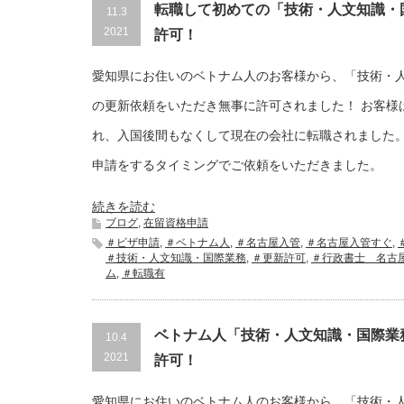
転職して初めての「技術・人文知識・
11.3
2021
許可！
愛知県にお住いのベトナム人のお客様から、「技術・
の更新依頼をいただき無事に許可されました！ お客様
れ、入国後間もなくして現在の会社に転職されました
申請をするタイミングでご依頼をいただきました。
続きを読む
ブログ
,
在留資格申請
＃ビザ申請
,
＃ベトナム人
,
＃名古屋入管
,
＃名古屋入管すぐ
,
＃技術・人文知識・国際業務
,
＃更新許可
,
＃行政書士 名古
ム
,
＃転職有
ベトナム人「技術・人文知識・国際業
10.4
2021
許可！
愛知県にお住いのベトナム人のお客様から、「技術・