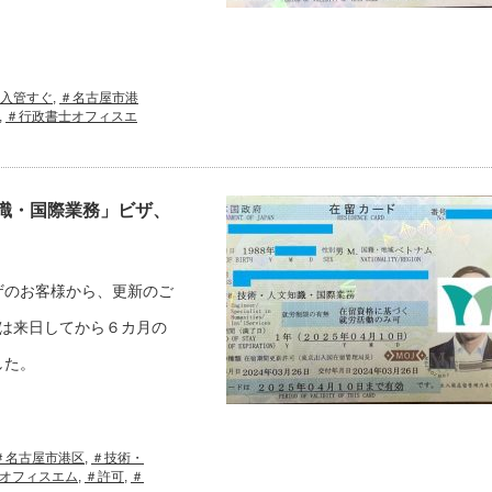
入管すぐ
,
＃名古屋市港
,
＃行政書士オフィスエ
識・国際業務」ビザ、
ザのお客様から、更新のご
は来日してから６カ月の
した。
＃名古屋市港区
,
＃技術・
オフィスエム
,
＃許可
,
＃