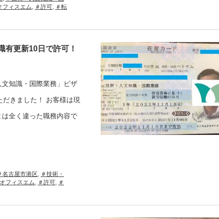
オフィスエム
,
＃許可
,
＃転
職有更新10日で許可！
人文知識・国際業務」ビザ
ただきました！ お客様は現
とは全く違った職務内容で
＃名古屋市港区
,
＃技術・
オフィスエム
,
＃許可
,
＃