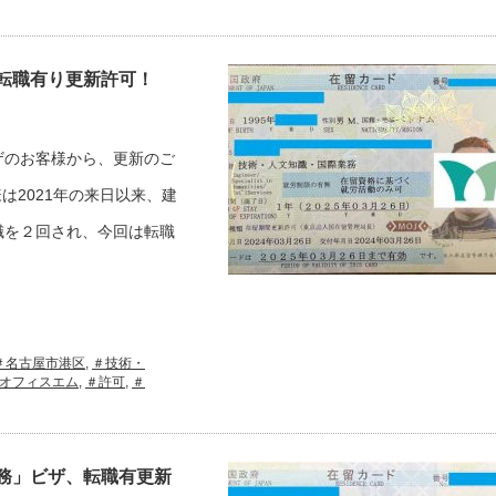
転職有り更新許可！
ザのお客様から、更新のご
は2021年の来日以来、建
職を２回され、今回は転職
＃名古屋市港区
,
＃技術・
オフィスエム
,
＃許可
,
＃
務」ビザ、転職有更新