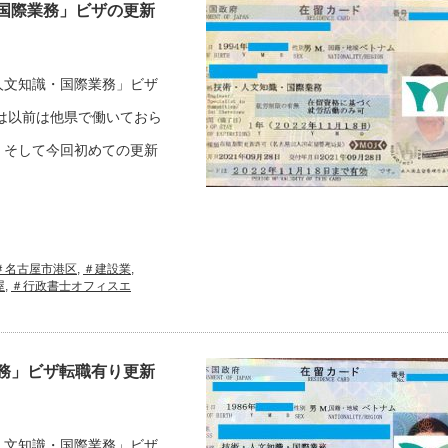
国際業務」ビザの更新
人文知識・国際業務」ビザ
は以前は他県で働いておら
。そして今回初めての更新
＃名古屋市港区
,
＃建設業
,
屋
,
＃行政書士オフィスエ
務」ビザ転職有り更新
人文知識・国際業務」ビザ