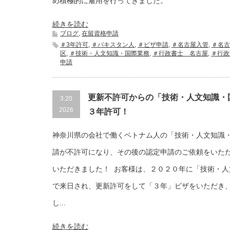
め積極的に雇用を行ってきました。
続きを読む
ブログ
,
在留資格申請
＃3年許可
,
＃パキスタン人
,
＃ビザ申請
,
＃名古屋入管
,
＃名古
区
,
＃技術・人文知識・国際業務
,
＃行政書士 名古屋
,
＃行政
申請
更新不許可からの「技術・人文知識・
3.20
2026
３年許可！
神奈川県の会社で働くベトナム人の「技術・人文知識
請が不許可になり、その後の認定申請のご依頼をいた
いただきました！ お客様は、２０２０年に「技術・人
で来日され、更新許可をして「３年」ビザをいただき
し...
続きを読む