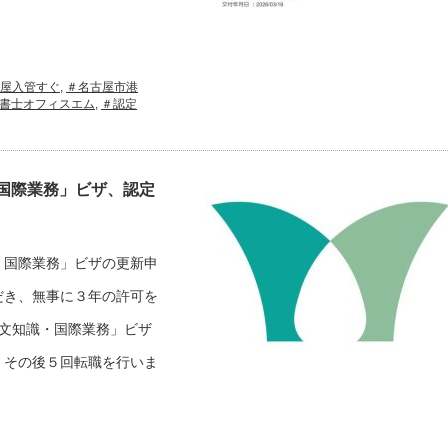
屋入管すぐ
,
＃名古屋市港
書士オフィスエム
,
＃認定
国際業務」ビザ、認定
・国際業務」ビザの更新申
だき、無事に３年の許可を
文知識・国際業務」ビザ
、その後５回転職を行いま