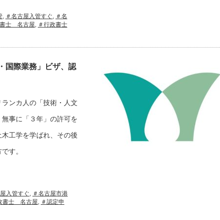
管
,
＃名古屋入管すぐ
,
＃名
書士 名古屋
,
＃行政書士
・国際業務」ビザ、認
リランカ人の「技術・人文
、無事に「３年」の許可を
土木工学を学ばれ、その後
方です。
屋入管すぐ
,
＃名古屋市港
政書士 名古屋
,
＃認定申