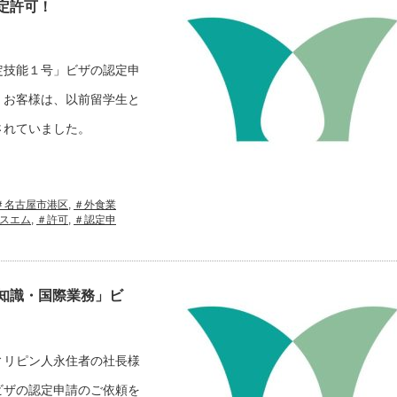
定許可！
定技能１号」ビザの認定申
！お客様は、以前留学生と
されていました。
＃名古屋市港区
,
＃外食業
スエム
,
＃許可
,
＃認定申
知識・国際業務」ビ
ィリピン人永住者の社長様
ビザの認定申請のご依頼を