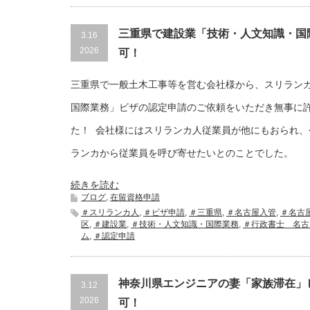
三重県で建設業「技術・人文知識・国
3.16
2026
可！
三重県で一般土木工事等を営む会社様から、スリラン
国際業務」ビザの認定申請のご依頼をいただき無事に
た！ 会社様にはスリランカ人従業員が他にもおられ、
ランカから従業員を呼び寄せたいとのことでした。
続きを読む
ブログ
,
在留資格申請
＃スリランカ人
,
＃ビザ申請
,
＃三重県
,
＃名古屋入管
,
＃名古
区
,
＃建設業
,
＃技術・人文知識・国際業務
,
＃行政書士 名古
ム
,
＃認定申請
神奈川県エンジニアの妻「家族滞在」
3.12
2026
可！