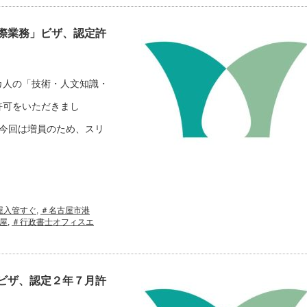
際業務」ビザ、認定許
カ人の「技術・人文知識・
許可をいただきまし
今回は増員のため、スリ
屋入管すぐ
,
＃名古屋市港
屋
,
＃行政書士オフィスエ
ビザ、認定２年７月許