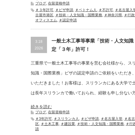
ブログ
,
在留資格申請
＃３年許可
,
＃ビザ申請
,
＃ベトナム人
,
＃不許可
,
＃名古屋入
古屋市港区
,
＃技術・人文知識・国際業務
,
＃神奈川県
,
＃行政
オフィスエム
,
＃認定申請
一般土木工事等事業「技術・人文知識
3.18
2026
定「３年」許可！
三重県で一般土木工事等の事業を営む会社様から、ス
知識・国際業務」ビザの認定申請のご依頼をいただき
いただきました！お客様は、スリランカにある大学で
は長年スリランカで働いておられ、経験も申し分ない
続きを読む
ブログ
,
在留資格申請
＃3年許可
,
＃スリランカ人
,
＃ビザ申請
,
＃名古屋入管
,
＃名古
区
,
＃土木工事
,
＃建設業
,
＃技術・人文知識・国際業務
,
＃行
請