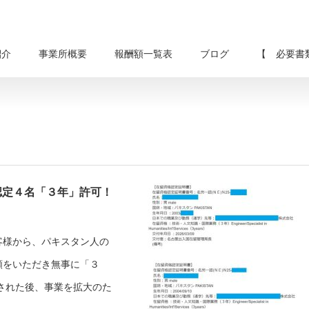
紹介
事業所概要
報酬額一覧表
ブログ
【 必要書
認定４名「３年」許可！
客様から、パキスタン人の
頼をいただき無事に「３
された後、事業を拡大のた