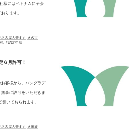
社様にはベトナムに子会
ております。
＃名古屋入管すぐ
,
＃名古
可
,
＃認定申請
定６月許可！
のお客様から、バングラデ
き無事に許可をいただきま
て働いておられます。
＃名古屋入管すぐ
,
＃家族