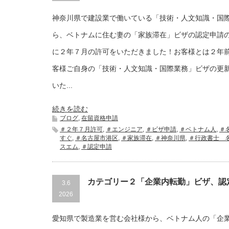
神奈川県で建設業で働いている「技術・人文知識・国
ら、ベトナムに住む妻の「家族滞在」ビザの認定申請
に２年７月の許可をいただきました！お客様とは２年
客様ご自身の「技術・人文知識・国際業務」ビザの更
いた...
続きを読む
ブログ
,
在留資格申請
＃２年７月許可
,
＃エンジニア
,
＃ビザ申請
,
＃ベトナム人
,
＃
すぐ
,
＃名古屋市港区
,
＃家族滞在
,
＃神奈川県
,
＃行政書士 
スエム
,
＃認定申請
カテゴリー２「企業内転勤」ビザ、認
3.6
2026
愛知県で製造業を営む会社様から、ベトナム人の「企