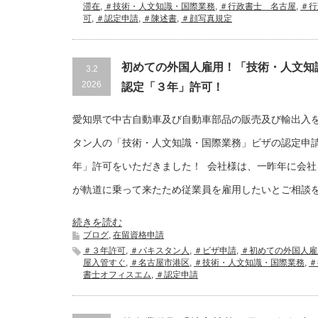
滞在
,
＃技術・人文知識・国際業務
,
＃行政書士 名古屋
,
＃行
可
,
＃認定申請
,
＃陳述書
,
＃顔写真規定
初めての外国人雇用！「技術・人文知
3.2
2026
認定「３年」許可！
愛知県で中古自動車及び自動車部品の販売及び輸出入
タン人の「技術・人文知識・国際業務」ビザの認定申
年」許可をいただきました！ 会社様は、一昨年に会社
が軌道に乗って来たため従業員を雇用したいとご相談
続きを読む
ブログ
,
在留資格申請
＃３年許可
,
＃パキスタン人
,
＃ビザ申請
,
＃初めての外国人雇
屋入管すぐ
,
＃名古屋市港区
,
＃技術・人文知識・国際業務
,
＃
書士オフィスエム
,
＃認定申請