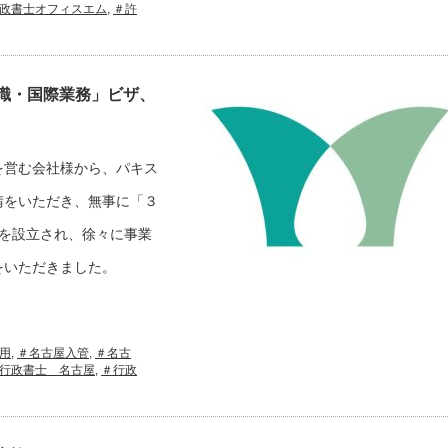
政書士オフィスエム
,
＃許
識・国際業務」ビザ、
を営む会社様から、パキス
請をいただき、無事に「３
を設立され、徐々に事業
をいただきました。
用
,
＃名古屋入管
,
＃名古
行政書士 名古屋
,
＃行政