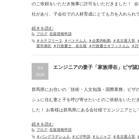
のご依頼をいただき無事に許可をいただきました！ 会
社があり、子会社での人材育成にとても力を入れられ
続きを読む
ブログ
,
在留資格申請
＃カテゴリー２
,
＃ベトナム人
,
＃企業内転勤
,
＃名古屋入管
,
屋市港区
,
＃行政書士 名古屋
,
＃行政書士オフィスエム
,
＃許
エンジニアの妻子「家族滞在」ビザ認
3.4
2026
群馬県にお住いの「技術・人文知識・国際業務」ビザ
シュに住む妻と子を呼び寄せたいとのご依頼をいただ
した！ お客様は群馬県にある会社様でエンジニアとし
続きを読む
ブログ
,
在留資格申請
＃バングラデシュ人
,
＃ビザ申請
,
＃ヒジャブ
,
＃名古屋入管
,