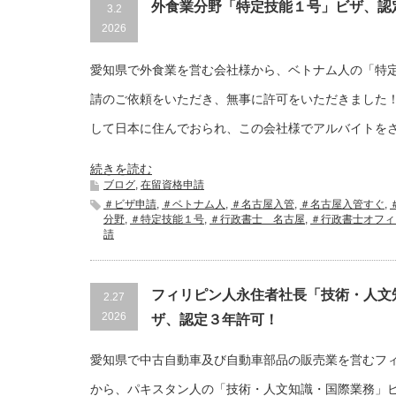
外食業分野「特定技能１号」ビザ、認
3.2
2026
愛知県で外食業を営む会社様から、ベトナム人の「特
請のご依頼をいただき、無事に許可をいただきました
して日本に住んでおられ、この会社様でアルバイトを
続きを読む
ブログ
,
在留資格申請
＃ビザ申請
,
＃ベトナム人
,
＃名古屋入管
,
＃名古屋入管すぐ
,
分野
,
＃特定技能１号
,
＃行政書士 名古屋
,
＃行政書士オフィ
請
フィリピン人永住者社長「技術・人文
2.27
2026
ザ、認定３年許可！
愛知県で中古自動車及び自動車部品の販売業を営むフ
から、パキスタン人の「技術・人文知識・国際業務」