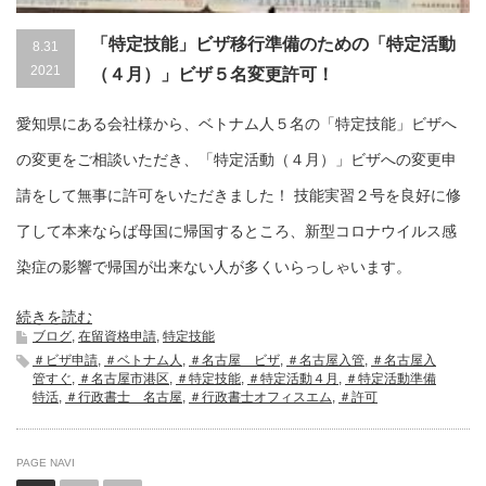
「特定技能」ビザ移行準備のための「特定活動
8.31
2021
（４月）」ビザ５名変更許可！
愛知県にある会社様から、ベトナム人５名の「特定技能」ビザへ
の変更をご相談いただき、「特定活動（４月）」ビザへの変更申
請をして無事に許可をいただきました！ 技能実習２号を良好に修
了して本来ならば母国に帰国するところ、新型コロナウイルス感
染症の影響で帰国が出来ない人が多くいらっしゃいます。
続きを読む
ブログ
,
在留資格申請
,
特定技能
＃ビザ申請
,
＃ベトナム人
,
＃名古屋 ビザ
,
＃名古屋入管
,
＃名古屋入
管すぐ
,
＃名古屋市港区
,
＃特定技能
,
＃特定活動４月
,
＃特定活動準備
特活
,
＃行政書士 名古屋
,
＃行政書士オフィスエム
,
＃許可
PAGE NAVI