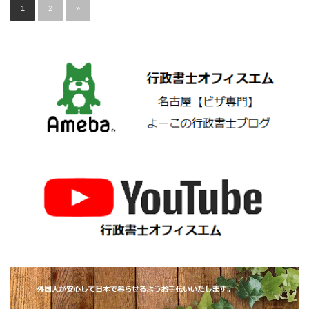
1
2
»