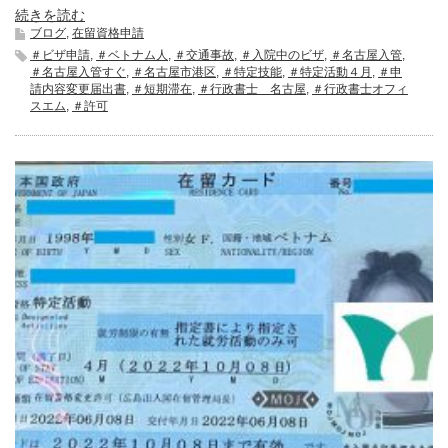
続きを読む
ブログ
,
在留資格申請
＃ビザ申請
,
＃ベトナム人
,
＃交通事故
,
＃入院中のビザ
,
＃名古屋入管
,
＃名古屋入管すぐ
,
＃名古屋市港区
,
＃特定技能
,
＃特定活動４月
,
＃申
請内容変更届出書
,
＃短期滞在
,
＃行政書士 名古屋
,
＃行政書士オフィ
スエム
,
＃許可