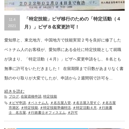
「特定技能」ビザ移行のための「特定活動（４
11.4
2021
月）」ビザ８名変更許可！
愛知県と、東北地方、中国地方で技能実習２号を良好に修了した
ベトナム人のお客様が、愛知県にある会社に特定技能として就職
が決まり、「特定活動（４月）」ビザへ変更申請をし、８名とも
無事に許可をいただきました！ 在留期限まで日数があまりなく書
類のやり取りが大変でしたが、申請から２週間弱で許可を...
続きを読む
ブログ
,
在留資格申請
,
特定技能
＃ビザ申請
,
＃ベトナム人
,
＃名古屋入管
,
＃名古屋入管すぐ
,
＃名古屋
市港区
,
＃特定技能
,
＃特定技能準備特活
,
＃特定活動４月
,
＃行政書
士 名古屋
,
＃行政書士オフィスエム
,
＃許可