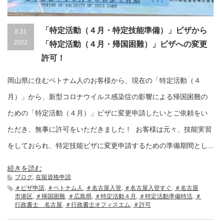
「特定活動（４月・特定技能準備）」ビザから
8.31
2022
「特定活動（４月・帰国困難）」ビザへの変更
許可！
岡山県に住むベトナム人のお客様から、現在の「特定活動（４
月）」から、新型コロナウイルス感染症の影響による帰国困難の
ための「特定活動（４月）」ビザに変更申請したいとご依頼をい
ただき、無事に許可をいただきました！ お客様は元々、技能実習
をしておられ、特定技能ビザに変更申請するための準備期間とし...
続きを読む
ブログ
,
在留資格申請
＃ビザ申請
,
＃ベトナム人
,
＃名古屋入管
,
＃名古屋入管すぐ
,
＃名古屋
市港区
,
＃帰国困難
,
＃広島県
,
＃特定活動４月
,
＃特定活動準備特活
,
＃
行政書士 名古屋
,
＃行政書士オフィスエム
,
＃許可