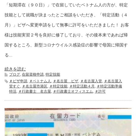
「短期滞在（９０日）」で在留していたベトナム人の方が、特定
技能として就職が決まったとご相談をいただき、「特定活動（４
月）」ビザへ変更申請をして無事に許可をいただきました！ お客
様は技能実習２号を良好に修了しており、その後本来であれば帰
国するところ、新型コロナウイルス感染症の影響で母国に帰国す
る...
続きを読む
ブログ
,
在留資格申請
,
特定技能
＃ビザ申請
,
＃ベトナム人
,
＃名古屋 ビザ
,
＃名古屋入管
,
＃名古屋入
管すぐ
,
＃名古屋市港区
,
＃特定技能
,
＃特定活動４月
,
＃特定活動準備
特活
,
＃行政書士 名古屋
,
＃行政書士オフィスエム
,
＃許可