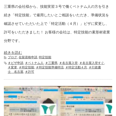
三重県の会社様から、技能実習３号で働くベトナム人の方を引き
続き「特定技能」で雇用したいとご相談をいただき、準備状況を
確認させていただいた上で「特定活動（４月）」ビザに変更し、
許可をいただきました！ お客様の会社は、特定技能の素形材産業
分野です。
続きを読む
ブログ
,
在留資格申請
,
特定技能
＃ビザ申請
,
＃ベトナム人
,
＃三重県
,
＃名古屋入管
,
＃名古屋入管すぐ
,
＃変更
,
＃特定技能
,
＃特定技能準備特活
,
＃特定活動４月
,
＃行政書
士 名古屋
,
＃許可