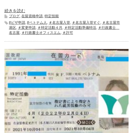
続きを読む
ブログ
,
在留資格申請
,
特定技能
#ビザ申請
,
#ベトナム人
,
＃名古屋入管
,
＃名古屋入管すぐ
,
＃名古屋市
港区
,
＃変更申請
,
＃特定活動４月
,
＃特定活動準備特活
,
＃行政書士
名古屋
,
＃行政書士オフィスエム
,
＃許可