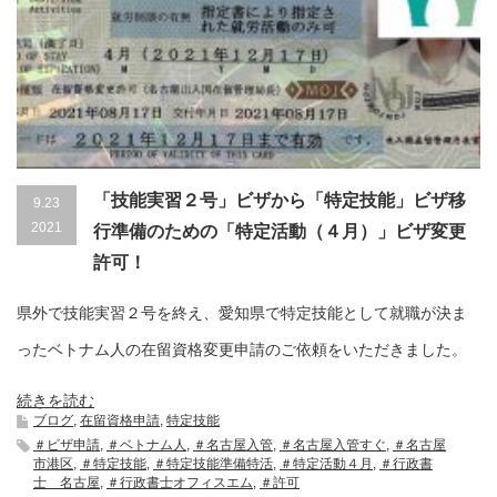
「技能実習２号」ビザから「特定技能」ビザ移
9.23
2021
行準備のための「特定活動（４月）」ビザ変更
許可！
県外で技能実習２号を終え、愛知県で特定技能として就職が決ま
ったベトナム人の在留資格変更申請のご依頼をいただきました。
続きを読む
ブログ
,
在留資格申請
,
特定技能
＃ビザ申請
,
＃ベトナム人
,
＃名古屋入管
,
＃名古屋入管すぐ
,
＃名古屋
市港区
,
＃特定技能
,
＃特定技能準備特活
,
＃特定活動４月
,
＃行政書
士 名古屋
,
＃行政書士オフィスエム
,
＃許可