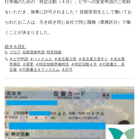
行準備のための「特定活動（４月）」ビザへの変更申請のご依頼
をいただき、無事に許可されました！ 技能実習生として働いてお
られたお二人は、引き続き同じ会社で同じ職種（業務区分）で働
くことが決まりました。
続きを読む
ブログ
,
在留資格申請
,
特定技能
＃ビザ申請
,
＃ベトナム人
,
＃名古屋入管
,
＃名古屋入管すぐ
,
＃名古屋
市港区
,
＃変更
,
＃特定技能準備特活
,
＃特定活動４月
,
＃行政書士 名
古屋
,
＃行政書士オフィスエム
,
＃許可