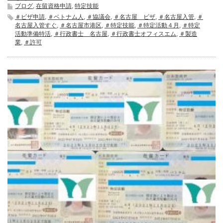
ブログ
,
在留資格申請
,
特定技能
＃ビザ申請
,
＃ベトナム人
,
＃協議会
,
＃名古屋 ビザ
,
＃名古屋入管
,
＃
名古屋入管すぐ
,
＃名古屋市港区
,
＃特定技能
,
＃特定活動４月
,
＃特定
活動準備特活
,
＃行政書士 名古屋
,
＃行政書士オフィスエム
,
＃製造
業
,
＃許可