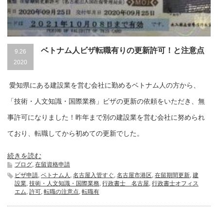
ベトナム人ビザ転職有りの更新許可！と注意点
9.26
2020
愛知県にある建設業を営む会社に勤めるベトナム人の方から、
「技術・人文知識・国際業務」ビザの更新の依頼をいただき、無
事許可になりました！昨年まで別の建設業を営む会社に努められ
ており、転職してから初めての更新でした。
続きを読む
ブログ
,
在留資格申請
ビザ申請
,
ベトナム人
,
名古屋入管すぐ
,
名古屋市港区
,
在留期間更新
,
建
設業
,
技術・人文知識・国際業務
,
行政書士 名古屋
,
行政書士オフィス
エム
,
許可
,
転職の注意点
,
転職有