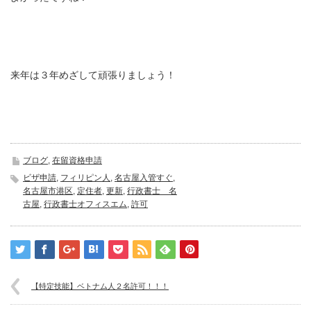
来年は３年めざして頑張りましょう！
ブログ
,
在留資格申請
ビザ申請
,
フィリピン人
,
名古屋入管すぐ
,
名古屋市港区
,
定住者
,
更新
,
行政書士 名
古屋
,
行政書士オフィスエム
,
許可
【特定技能】ベトナム人２名許可！！！