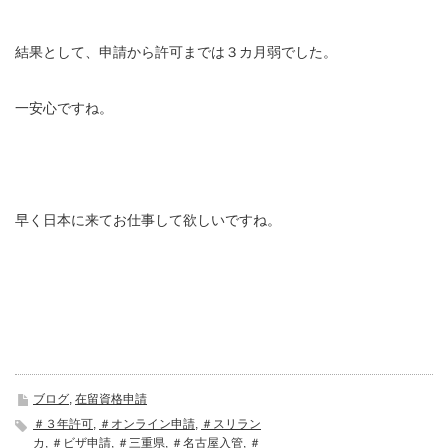
結果として、申請から許可までは３カ月弱でした。
一安心ですね。
早く日本に来てお仕事して欲しいですね。
ブログ
,
在留資格申請
＃３年許可
,
＃オンライン申請
,
＃スリラン
カ
,
＃ビザ申請
,
＃三重県
,
＃名古屋入管
,
＃