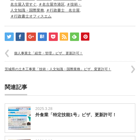
名古屋入管すぐ
,
＃名古屋市港区
,
＃技術・
人文知識・国際業務
,
＃行政書士 名古屋
,
＃行政書士オフィスエム
個人事業主「経営・管理」ビザ、更新許可！
茨城県の土木工事業「技術・人文知識・国際業務」ビザ、変更許可！
関連記事
2025.3.28
外食業「特定技能1号」ビザ、更新許可！