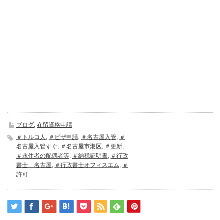
ブログ
,
在留資格申請
＃トルコ人
,
＃ビザ申請
,
＃名古屋入管
,
＃
名古屋入管すぐ
,
＃名古屋市港区
,
＃更新
,
＃永住者の配偶者等
,
＃納税証明書
,
＃行政
書士 名古屋
,
＃行政書士オフィスエム
,
＃
許可