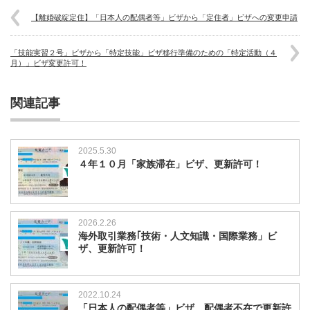
【離婚破綻定住】「日本人の配偶者等」ビザから「定住者」ビザへの変更申請
「技能実習２号」ビザから「特定技能」ビザ移行準備のための「特定活動（４
月）」ビザ変更許可！
関連記事
2025.5.30
４年１０月「家族滞在」ビザ、更新許可！
2026.2.26
海外取引業務｢技術・人文知識・国際業務」ビ
ザ、更新許可！
2022.10.24
「日本人の配偶者等」ビザ、配偶者不在で更新許