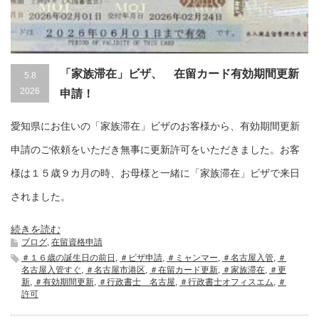
「家族滞在」ビザ、 在留カード有効期間更新
5.8
2026
申請！
愛知県にお住いの「家族滞在」ビザのお客様から、有効期間更新
申請のご依頼をいただき無事に更新許可をいただきました。お客
様は１５歳９カ月の時、お母様と一緒に「家族滞在」ビザで来日
されました。
続きを読む
ブログ
,
在留資格申請
＃１６歳の誕生日の前日
,
＃ビザ申請
,
＃ミャンマー
,
＃名古屋入管
,
＃
名古屋入管すぐ
,
＃名古屋市港区
,
＃在留カード更新
,
＃家族滞在
,
＃更
新
,
＃有効期間更新
,
＃行政書士 名古屋
,
＃行政書士オフィスエム
,
＃
許可