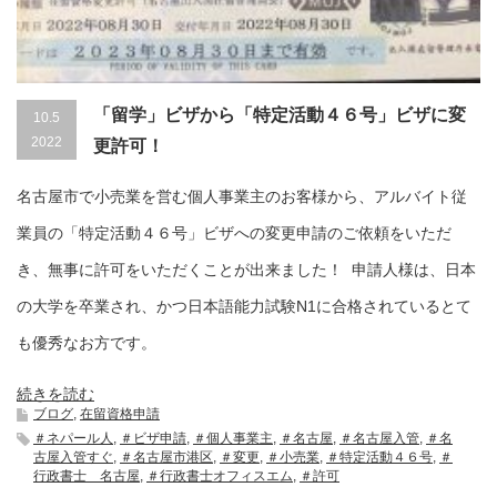
「留学」ビザから「特定活動４６号」ビザに変
10.5
2022
更許可！
名古屋市で小売業を営む個人事業主のお客様から、アルバイト従
業員の「特定活動４６号」ビザへの変更申請のご依頼をいただ
き、無事に許可をいただくことが出来ました！ 申請人様は、日本
の大学を卒業され、かつ日本語能力試験N1に合格されているとて
も優秀なお方です。
続きを読む
ブログ
,
在留資格申請
＃ネパール人
,
＃ビザ申請
,
＃個人事業主
,
＃名古屋
,
＃名古屋入管
,
＃名
古屋入管すぐ
,
＃名古屋市港区
,
＃変更
,
＃小売業
,
＃特定活動４６号
,
＃
行政書士 名古屋
,
＃行政書士オフィスエム
,
＃許可