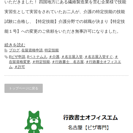
いただきました！ 四国地方にある繊維製造業を営む企業様で技能
実習生として実習をされていたお二人が、介護の特定技能の技能
試験に合格し、【特定技能】介護分野での就職が決まり【特定技
能１号】への変更のご依頼をいただき無事許可になりました。
続きを読む
ブログ
,
在留資格申請
,
特定技能
#ビザ申請
,
#ベトナム人
,
＃介護
,
＃名古屋入管
,
＃名古屋入管すぐ
,
＃
在留資格変更
,
＃特定技能
,
＃行政書士 名古屋
,
＃行政書士オフィスエ
ム
,
＃許可
トップページに戻る