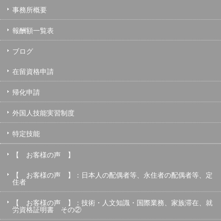
事務所概要
報酬額一覧表
ブログ
在留資格申請
帰化申請
外国人技能実習制度
特定技能
【 お客様の声 】
【 お客様の声 】：日本人の配偶者等、永住者の配偶者等、定
住者
【 お客様の声 】：技術・人文知識・国際業務、家族滞在、就
労資格証明書 その②