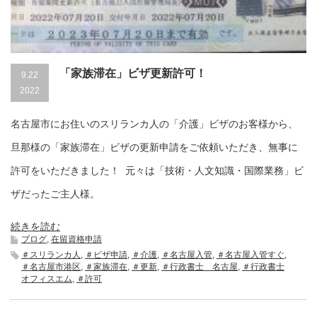
「家族滞在」ビザ更新許可！
9.22
2022
名古屋市にお住いのスリランカ人の「介護」ビザのお客様から、
旦那様の「家族滞在」ビザの更新申請をご依頼いただき、無事に
許可をいただきました！ 元々は「技術・人文知識・国際業務」ビ
ザだったご主人様。
続きを読む
ブログ
,
在留資格申請
＃スリランカ人
,
＃ビザ申請
,
＃介護
,
＃名古屋入管
,
＃名古屋入管すぐ
,
＃名古屋市港区
,
＃家族滞在
,
＃更新
,
＃行政書士 名古屋
,
＃行政書士
オフィスエム
,
＃許可